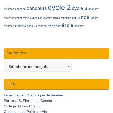
cycle 2
concours
cycle 3
binômes
chanson
déchets
noël
environnement
expo
exposition
histoire
jardin
musique
nature
photo
école
planètes
premiers secours
rentrée
rose
sport
écologie
Catégories
Catégories
Liens
Enseignement Catholique de Vendée
Paroisse St Pierre des Genêts
Collège du Puy Chabot
Commune du Poiré sur Vie