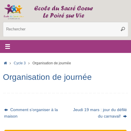
Passer
au
contenu
R
Reche
p
:
Accueil
Cycle 3
Organisation de journée
Organisation de journée
Comment s’organiser à la
Jeudi 19 mars : jour du défilé
maison
du carnaval!