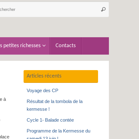
Recherche
Rechercher
pour
:
s petites richesses
Contacts
Articles récents
Voyage des CP
e à
Résultat de la tombola de la
kermesse !
e
Cycle 1- Balade contée
Programme de la Kermesse du
place
samedi 13 juin !