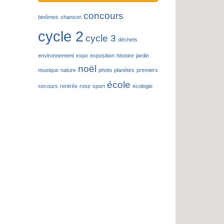
concours
binômes
chanson
cycle 2
cycle 3
déchets
environnement
expo
exposition
histoire
jardin
noël
musique
nature
photo
planètes
premiers
école
secours
rentrée
rose
sport
écologie