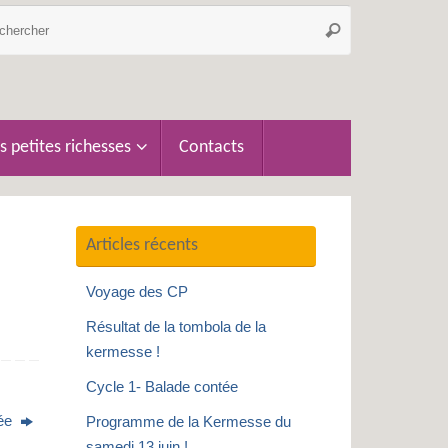
Recherche
Rechercher
pour
:
s petites richesses
Contacts
Articles récents
Voyage des CP
Résultat de la tombola de la
kermesse !
Cycle 1- Balade contée
née
Programme de la Kermesse du
samedi 13 juin !