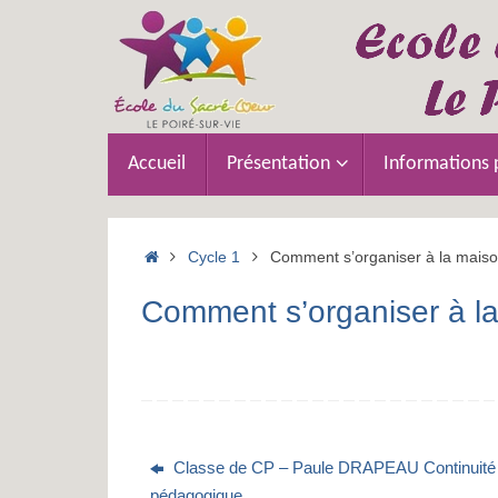
Passer
au
contenu
Passer
Accueil
Présentation
Informations 
au
contenu
Accueil
Cycle 1
Comment s’organiser à la mais
Comment s’organiser à l
Classe de CP – Paule DRAPEAU Continuité
pédagogique