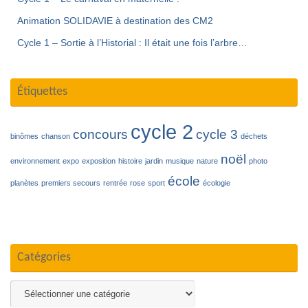
Animation SOLIDAVIE à destination des CM2
Cycle 1 – Sortie à l’Historial : Il était une fois l’arbre…
Étiquettes
cycle 2
concours
cycle 3
binômes
chanson
déchets
noël
environnement
expo
exposition
histoire
jardin
musique
nature
photo
école
planètes
premiers secours
rentrée
rose
sport
écologie
Catégories
Catégories