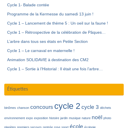
Cycle 1- Balade contée
Programme de la Kermesse du samedi 13 juin !
Cycle 1 – Lancement de thème 5 : Un oeil sur la faune !
Cycle 1 – Rétrospective de la célébration de Pâques…
L’arbre dans tous ses états en Petite Section
Cycle 1 – Le carnaval en maternelle !
Animation SOLIDAVIE à destination des CM2
Cycle 1 – Sortie à l’Historial : Il était une fois l’arbre…
Étiquettes
cycle 2
concours
cycle 3
binômes
chanson
déchets
noël
environnement
expo
exposition
histoire
jardin
musique
nature
photo
école
planètes
premiers secours
rentrée
rose
sport
écologie