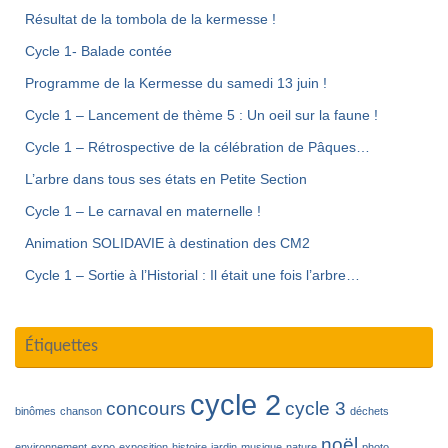
Résultat de la tombola de la kermesse !
Cycle 1- Balade contée
Programme de la Kermesse du samedi 13 juin !
Cycle 1 – Lancement de thème 5 : Un oeil sur la faune !
Cycle 1 – Rétrospective de la célébration de Pâques…
L’arbre dans tous ses états en Petite Section
Cycle 1 – Le carnaval en maternelle !
Animation SOLIDAVIE à destination des CM2
Cycle 1 – Sortie à l’Historial : Il était une fois l’arbre…
Étiquettes
cycle 2
concours
cycle 3
binômes
chanson
déchets
noël
environnement
expo
exposition
histoire
jardin
musique
nature
photo