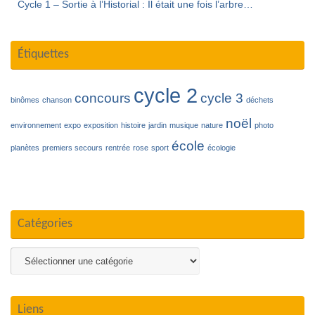
Cycle 1 – Sortie à l’Historial : Il était une fois l’arbre…
Étiquettes
cycle 2
concours
cycle 3
binômes
chanson
déchets
noël
environnement
expo
exposition
histoire
jardin
musique
nature
photo
école
planètes
premiers secours
rentrée
rose
sport
écologie
Catégories
Catégories
Liens