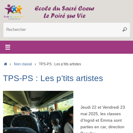
Passer
au
contenu
R
Reche
p
:
Accueil
Non classé
TPS-PS : Les p’tits artistes
TPS-PS : Les p’tits artistes
Jeudi 22 et Vendredi 23
mai 2025, les classes
d’Ingrid et Emma sont
parties en car, direction