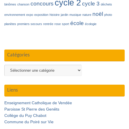
cycle 2
concours
cycle 3
binômes
chanson
déchets
noël
environnement
expo
exposition
histoire
jardin
musique
nature
photo
école
planètes
premiers secours
rentrée
rose
sport
écologie
Catégories
Catégories
Liens
Enseignement Catholique de Vendée
Paroisse St Pierre des Genêts
Collège du Puy Chabot
Commune du Poiré sur Vie