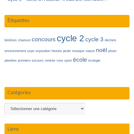
Étiquettes
cycle 2
concours
cycle 3
binômes
chanson
déchets
noël
environnement
expo
exposition
histoire
jardin
musique
nature
photo
école
planètes
premiers secours
rentrée
rose
sport
écologie
Catégories
Catégories
Liens