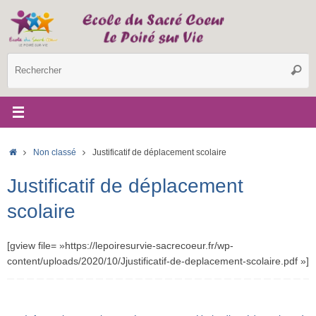
Passer
au
contenu
R
Reche
p
:
Accueil
Non classé
Justificatif de déplacement scolaire
Justificatif de déplacement
scolaire
[gview file= »https://lepoiresurvie-sacrecoeur.fr/wp-
content/uploads/2020/10/Jjustificatif-de-deplacement-scolaire.pdf »]