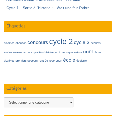
Cycle 1 – Sortie à l’Historial : Il était une fois l’arbre…
Étiquettes
cycle 2
concours
cycle 3
binômes
chanson
déchets
noël
environnement
expo
exposition
histoire
jardin
musique
nature
photo
école
planètes
premiers secours
rentrée
rose
sport
écologie
Catégories
Catégories