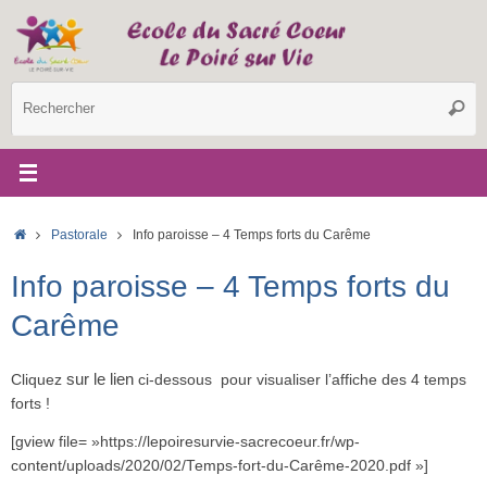
Passer
au
contenu
R
Reche
p
:
Accueil
Pastorale
Info paroisse – 4 Temps forts du Carême
Info paroisse – 4 Temps forts du
Carême
sur le lien
Cliquez
ci-dessous pour visualiser l’affiche des 4 temps
forts !
[gview file= »https://lepoiresurvie-sacrecoeur.fr/wp-
content/uploads/2020/02/Temps-fort-du-Carême-2020.pdf »]