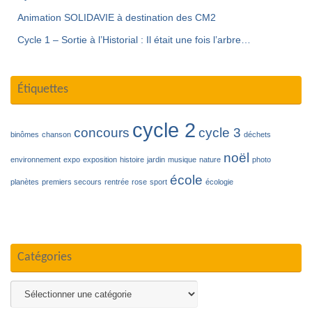
Animation SOLIDAVIE à destination des CM2
Cycle 1 – Sortie à l’Historial : Il était une fois l’arbre…
Étiquettes
cycle 2
concours
cycle 3
binômes
chanson
déchets
noël
environnement
expo
exposition
histoire
jardin
musique
nature
photo
école
planètes
premiers secours
rentrée
rose
sport
écologie
Catégories
Catégories