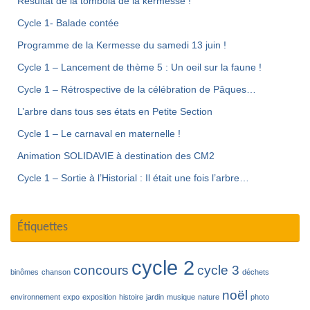
Résultat de la tombola de la kermesse !
Cycle 1- Balade contée
Programme de la Kermesse du samedi 13 juin !
Cycle 1 – Lancement de thème 5 : Un oeil sur la faune !
Cycle 1 – Rétrospective de la célébration de Pâques…
L’arbre dans tous ses états en Petite Section
Cycle 1 – Le carnaval en maternelle !
Animation SOLIDAVIE à destination des CM2
Cycle 1 – Sortie à l’Historial : Il était une fois l’arbre…
Étiquettes
cycle 2
concours
cycle 3
binômes
chanson
déchets
noël
environnement
expo
exposition
histoire
jardin
musique
nature
photo